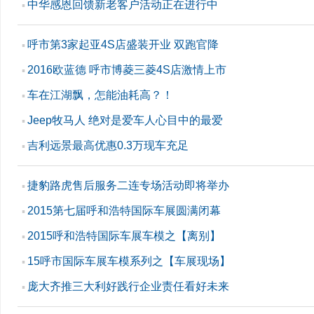
中华感恩回馈新老客户活动正在进行中
▪
呼市第3家起亚4S店盛装开业 双跑官降
▪
2016欧蓝德 呼市博菱三菱4S店激情上市
▪
车在江湖飘，怎能油耗高？！
▪
Jeep牧马人 绝对是爱车人心目中的最爱
▪
吉利远景最高优惠0.3万现车充足
▪
捷豹路虎售后服务二连专场活动即将举办
▪
2015第七届呼和浩特国际车展圆满闭幕
▪
2015呼和浩特国际车展车模之【离别】
▪
15呼市国际车展车模系列之【车展现场】
▪
庞大齐推三大利好践行企业责任看好未来
▪