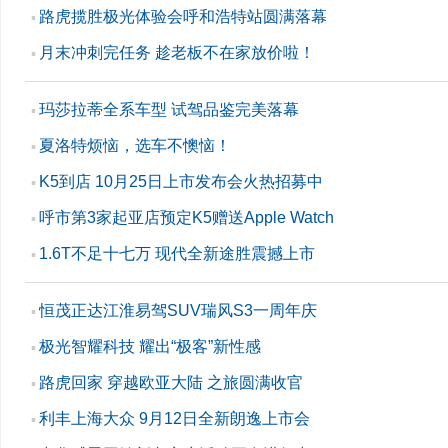
路虎揽胜极光体验会呼和浩特站圆满落幕
▪
月末冲刺完任务 趁老板不在家放价啦！
▪
玛莎拉蒂全系车型 试驾品鉴完美落幕
▪
夏洛特烦恼，选车不懊恼！
▪
K5到店 10月25日上市发布会火热招募中
▪
呼市第3家起亚店预定K5赠送Apple Watch
▪
1.6T不足十七万 现代全新途胜震撼上市
▪
恒茂正达江淮易驾SUV瑞风S3一周年庆
▪
极光智耀科技 耀出“极客”新性感
▪
路虎回家 穿越欧亚大陆 之旅圆满收官
▪
利丰上海大众 9月12日全新朗逸上市会
▪