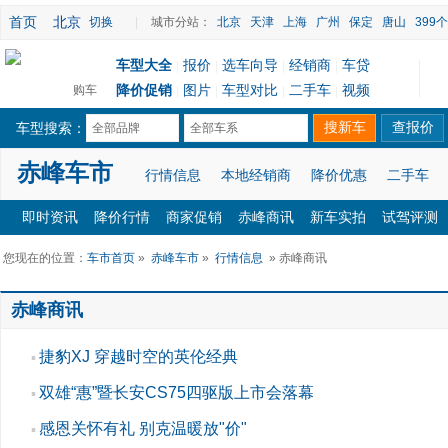
首页
北京
切换
|
城市分站：
北京
天津
上海
广州
保定
唐山
399
车型大全
报价
选车向导
经销商
车贷
|
|
|
|
降价促销
图片
车型对比
二手车
视频
购车
|
|
|
|
车型搜索：
全部品牌
全部车系
赤峰车市
行情信息
本地经销商
降价优惠
二手车
即时资讯
降价行情
商家促销
赤峰商讯
新车实拍
试驾评测
您现在的位置：
车市首页
»
赤峰车市
»
行情信息
» 赤峰商讯
赤峰商讯
捷豹XJ 穿越时空的英伦经典
▪
双雄“惠”暨长安CS75四驱版上市会落幕
▪
感恩关怀有礼 别克温暖放"价"
▪