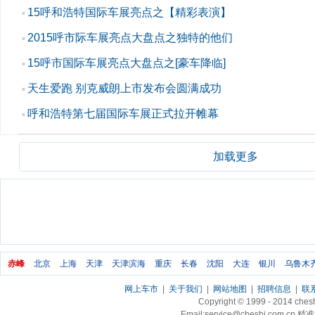
15呼和浩特国际车展亮点之【精彩表演】
▪
2015呼市际车展亮点大盘点之独特的他们
▪
15呼市国际车展亮点大盘点之[豪车降临]
▪
天生爱跑 别克威朗上市发布会圆满成功
▪
呼和浩特第七届国际车展正式拉开帷幕
▪
加载更多
赤峰
北京
上海
天津
天津滨海
重庆
长春
沈阳
大连
银川
乌鲁木
网上车市
|
关于我们
|
网站地图
|
招聘信息
|
联
Copyright © 1999 - 2014 ch
Email:service@cheshi.